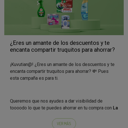
¿Eres un amante de los descuentos y te
encanta compartir truquitos para ahorrar?
¡Kuvutian@! ¿Eres un amante de los descuentos y te
encanta compartir truquitos para ahorrar? 💸 Pues
esta campaña es para ti.
Queremos que nos ayudes a dar visibilidad de
toooodo lo que te puedes ahorrar en tu compra con
La
Cuponera
. Una app de ofertas en tus marcas
favoritas, que te reembolsa el dinero ahorrado
VER MÁS