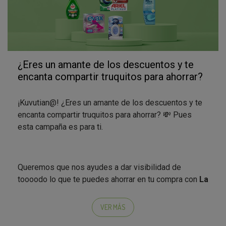
¿Eres un amante de los descuentos y te
encanta compartir truquitos para ahorrar?
¡Kuvutian@! ¿Eres un amante de los descuentos y te
encanta compartir truquitos para ahorrar? 💸 Pues
esta campaña es para ti.
Queremos que nos ayudes a dar visibilidad de
toooodo lo que te puedes ahorrar en tu compra con
La
Cuponera
. Una app de ofertas en tus marcas
favoritas, que te reembolsa el dinero ahorrado
VER MÁS
directamente a tu cuenta por Bizum. ¿Cuanto serás