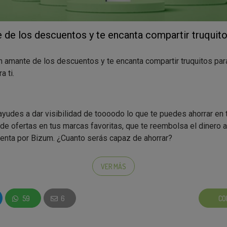
 de los descuentos y te encanta compartir truquito
n amante de los descuentos y te encanta compartir truquitos par
 ti.
udes a dar visibilidad de toooodo lo que te puedes ahorrar en
 de ofertas en tus marcas favoritas, que te reembolsa el dinero 
uenta por Bizum. ¿Cuanto serás capaz de ahorrar?
VER MÁS
 de forma natural y con un lenguaje sencillo los 3 beneficios pri
59
6
CO
 una App para ahorrar hasta 200€ en tus primeras marcas favori
os tickets de cualquier supermercado.
 tu reembolso instantáneo a través de Bizum.