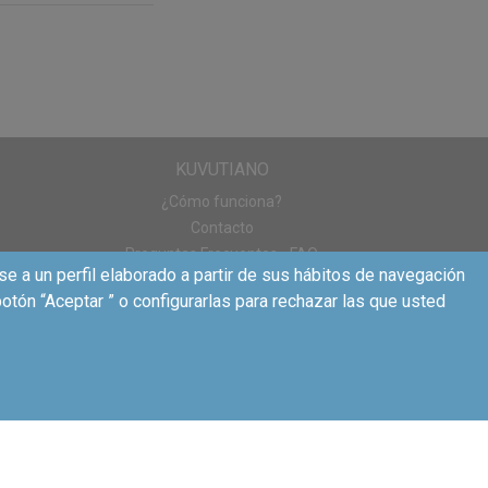
utianos más
ta de La Cuponera.
KUVUTIANO
¿Cómo funciona?
Contacto
ientes marcas:
Preguntas Frecuentes - FAQ
se a un perfil elaborado a partir de sus hábitos de navegación
otón “Aceptar ” o configurarlas para rechazar las que usted