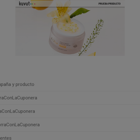
paña y producto
rraConLaCuponera
raConLaCuponera
orraConLaCuponera
uentes