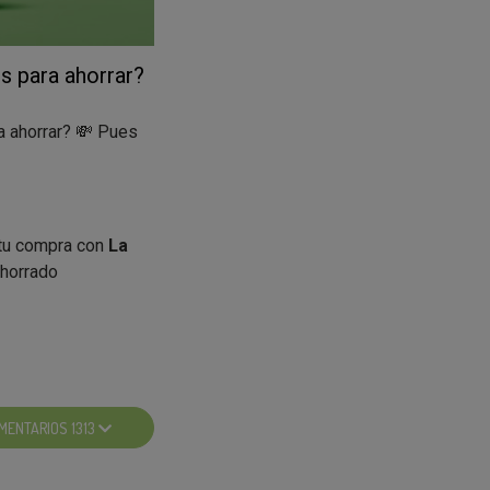
s para ahorrar?
a ahorrar? 💸 Pues
 tu compra con
La
ahorrado
ncipales:
MENTARIOS 1313
tas.