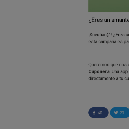
¿Eres un amante
¡Kuvutian@! ¿Eres u
esta campaña es para
Queremos que nos ay
Cuponera
. Una app
directamente a tu c
Importante comunicar
40
20
La Cuponera es
Puedes usar l
Puedes recibir