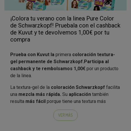
¡Colora tu verano con la linea Pure Color
de Schwarzkopf! Pruebala con el cashback
de Kuvut y te devolvemos 1,00€ por tu
compra
Prueba con Kuvut la
primera
coloración textura-
gel permanente de Schwarzkopf.
Participa al
cashback y te rembolsamos 1,00€
por un producto
de la linea.
La textura-gel de la
coloración Schwarzkopf
facilita
una
mezcla más rápida.
Su
aplicación
también
resulta
más fácil
porque tiene una textura más
compacta y homogénea que ayuda a repartir la mezcla
sin gotear.
VER MÁS
Su
formula se basa en la tecnología de Aquaxyl
, un