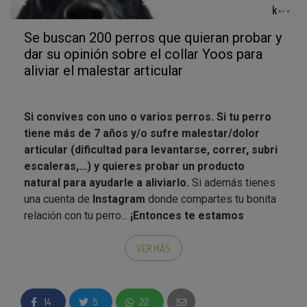
Se buscan 200 perros que quieran probar y
dar su opinión sobre el collar Yoos para
aliviar el malestar articular
Si convives con uno o varios perros. Si tu perro
tiene más de 7 años y/o sufre malestar/dolor
articular (dificultad para levantarse, correr, subri
escaleras,...)
y quieres probar un producto
natural para ayudarle a aliviarlo.
Si además tienes
una cuenta de
Instagram
donde compartes tu bonita
relación con tu perro...
¡Entonces te estamos
buscando para esta campaña de test de producto
tan especial!
VER MÁS
YOOS es el primer collar que ayuda a aliviar el
malestar articular de los perros de forma natural
14
5
22