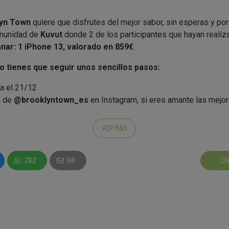
yn Town
quiere que disfrutes del mejor sabor, sin esperas y por
omunidad de
Kuvut
donde 2 de los participantes que hayan realiz
nar: 1 iPhone 13, valorado en 859€
.
lo tienes que seguir unos sencillos pasos:
a el 21/12
il de
@brooklyntown_es
en Instagram, si eres amante las mejo
l Blog de la campaña.
VER MÁS
llas acciones anteriores,
ya entrarás en la asignación de los p
nar opciones extra
solo por participar en la
Campaña de Cash
282
68
CO
cribir) para
probar
las nuevas recetas
Pork, Veggie, Chicken
lveremos el 100% de tu compra (máximo Pork, Chicken y Ch
s creadores de las mejores hamburguesas llegan a Instagram par
acerSinEsperas
. En esta oportunidad promocionando: