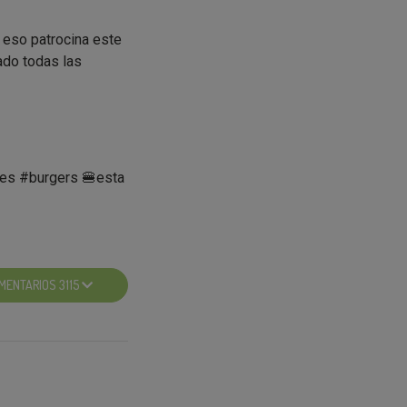
 eso patrocina este
ado todas las
res #burgers 🍔esta
remios. Pero
back
(hasta el
MENTARIOS 3115
 y Cheese
eese 2,90€ -
a mantenerte al día