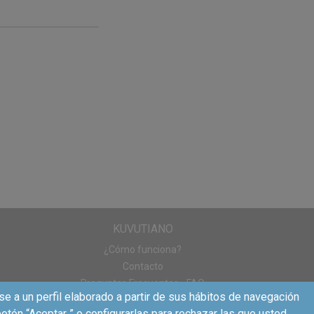
KUVUTIANO
¿Cómo funciona?
Contacto
Preguntas Frecuentes - FAQ
se a un perfil elaborado a partir de sus hábitos de navegación
otón “Aceptar ” o configurarlas para rechazar las que usted