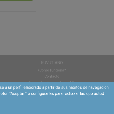
no contienen
al.
mente con sus
ricidad.
dades nutricionales
gía y nutrición de
ses.
KUVUTIANO
¿Cómo funciona?
Contacto
Preguntas Frecuentes - FAQ
se a un perfil elaborado a partir de sus hábitos de navegación
otón “Aceptar ” o configurarlas para rechazar las que usted