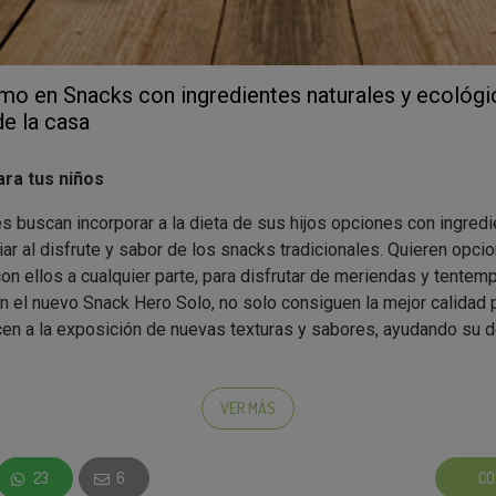
imo en Snacks con ingredientes naturales y ecológi
e la casa
ra tus niños
 buscan incorporar a la dieta de sus hijos opciones con ingredi
iar al disfrute y sabor de los snacks tradicionales. Quieren opci
 con ellos a cualquier parte, para disfrutar de meriendas y tentem
 el nuevo Snack Hero Solo, no solo consiguen la mejor calidad p
n a la exposición de nuevas texturas y sabores, ayudando su de
VER MÁS
os Hero Solo son la mejor opción?
dos con
ingredientes 100% ecológicos y naturales
, ideales p
23
6
CO
ras y sabores
en la alimentación del bebé de forma segura y s