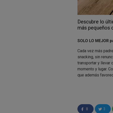
Descubre lo últ
más pequeños d
SOLO LO MEJOR pa
Cada vez más padres
snacking, sin renunc
transportar y llevar
momento y lugar. Con
que además favorece
¿Por qué los nuev
Están elabora
8
3
nuevas textu