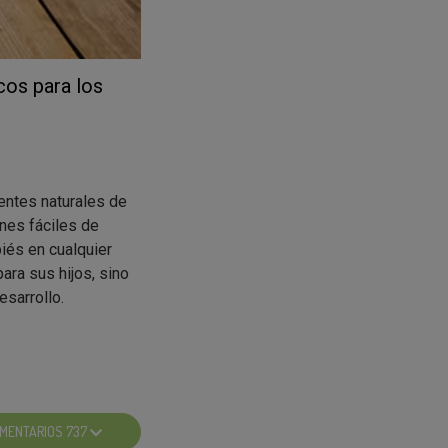
cos para los
entes naturales de
ones fáciles de
piés en cualquier
ara sus hijos, sino
sarrollo.
ara introducir
MENTARIOS 737
abrosa.