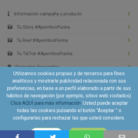
Información campaña y producto
Tu Story #AperritivoPurina
Tu Reel #AperritivoPurina
Tu TikTok #AperritivoPurina
Preguntas frecuentes
Utilizamos cookies propias y de terceros para fines
analíticos y mostrarle publicidad relacionada con sus
preferencias, en base a un perfil elaborado a partir de sus
hábitos de navegación (por ejemplo, sitios web visitados).
Clica AQUÍ para más información
. Usted puede aceptar
todas las cookies pulsando el botón “Aceptar ” o
configurarlas para rechazar las que usted considere.
Copyright©2026 - Kuvut - All rights reserved, Calle Iriarte
CONFIGURAR
ACEPTAR