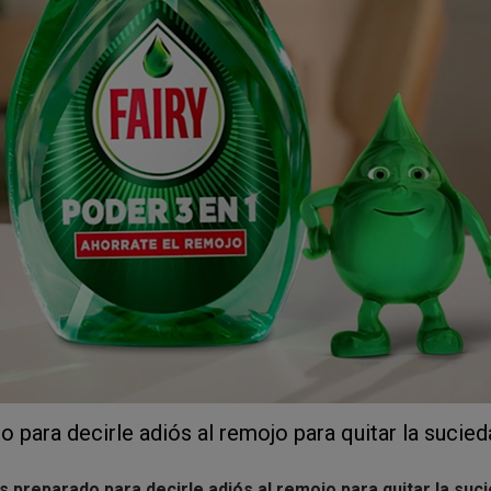
tro de cada tendencia, te recomiendan Hashtags que puedes util
campaña ¡¡Para darle ese empujón que quieres a tus videos!!🔥
endamos que
si vas a subir el video a varias plataformas lo 
que este no piense que es un video reutilizado y le dé más visib
 para decirle adiós al remojo para quitar la sucieda
s preparado para decirle adiós al remojo para quitar la sucie