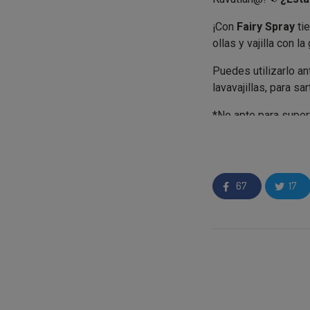
¡Con
Fairy Spray
ti
ollas y vajilla con l
Puedes utilizarlo ant
lavavajillas, para sa
*No apto para super
aluminio y el cobre 
67
17
Si eres elegido com
• 2 Sprays del Fair
¿Cómo participar 
Apúntate