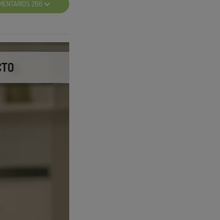
MENTARIOS 266
ue te lo explican y
reator Search
 Tips para ser viral
 Creator Search
a 🔍a las tendencias
 y sus resultados