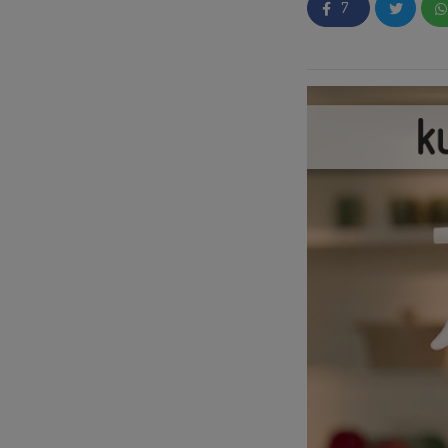
7
Si no tenías ni idea
unos ejemplos para
👉🏼Aprende en sól
Insight
👉🏼¡Otros Tips qu
⚠️👌🏼
Estas son alg
Insight en esta ca
Como habrás visto, 
que más se adaptan 
para que puedan serv