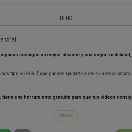
BLOG
e viral
ampañas consigan un mayor alcance y una mejor visibilidad
nos tips SÚPER 🔝que pueden ayudarte a darle un empujoncito a
 tiene una herramienta gratuita para que tus videos consi
 llama
Creators Search Insight
, y es una plataforma que te ayu
VER MÁS
encajar con tus videos para que la plataforma los visibilic