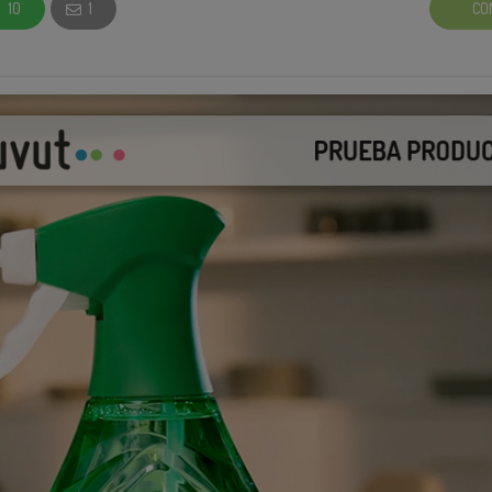
10
1
CO
 de que se trata… No te preocupes aquí te dejamos unos videos q
 que puedas hacerlo con esta campaña. 😉
o un minuto qué es Creator Search Insight y cómo usarlo:
C
e pueden servirte para hacer que tu contenido sea lo más!:
4
unas palabras y ejemplos que podrían servirte para usar el
mpaña:
se necesitan algunas palabras clave para poder acceder desde l
a nuestra campaña. Aquí te compartimos algunas palabras clave
irte de inspiración.