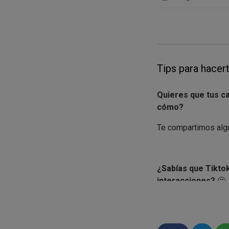
Tips para hacert
Quieres que tus c
cómo?
Te compartimos algu
¿Sabías que Tiktok
interacciones?
🤔
Esta herramienta se
tendencias pueden 