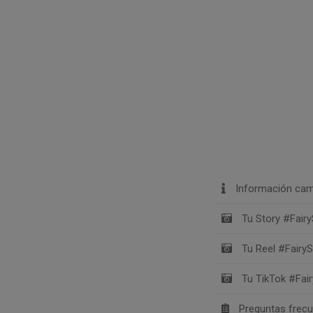
Información cam
Tu Story #Fairy
Tu Reel #FairyS
Tu TikTok #Fai
Preguntas frec