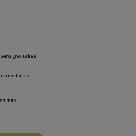
, pero ¿no sabes
 tu contenido.
gan más
da a ver qué
e más.