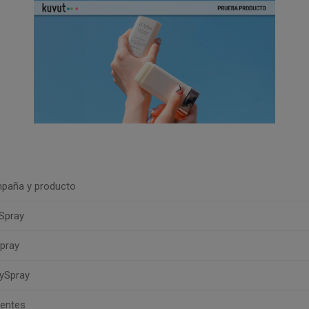
paña y producto
Spray
pray
rySpray
uentes