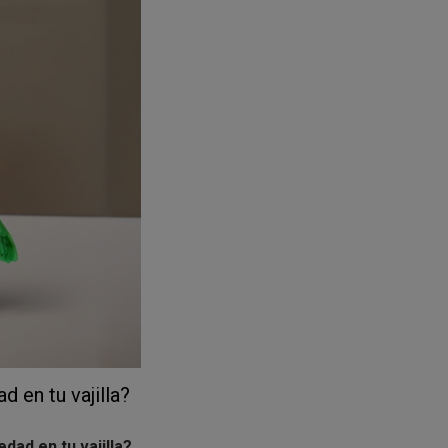
izar aparte de los
hagas primero
ilidad.
d en tu vajilla?
dad en tu vajilla?