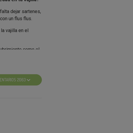
alta dejar sartenes,
con un flus flus.
a vajilla en el
cubrimiento como el
ENTARIOS 2063