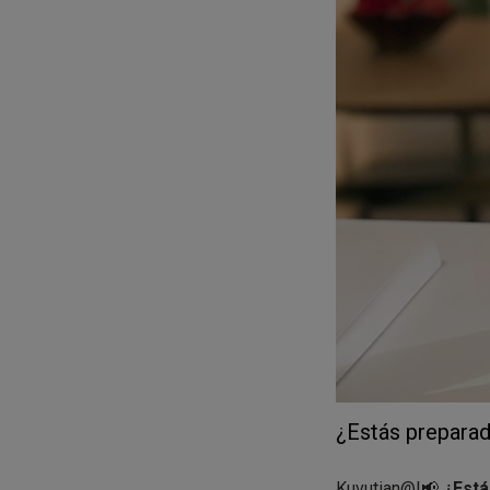
RECUERDA
que den
necesarios en este 
También te recom
desde Tiktok
para 
¿Estás preparado
Kuvutian@!📢
¿Está