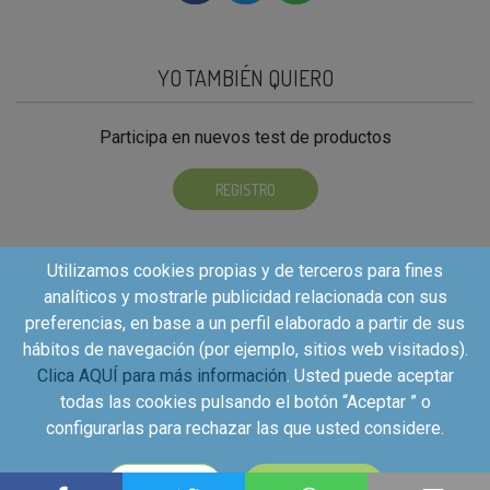
YO TAMBIÉN QUIERO
Participa en nuevos test de productos
REGISTRO
Utilizamos cookies propias y de terceros para fines
analíticos y mostrarle publicidad relacionada con sus
preferencias, en base a un perfil elaborado a partir de sus
hábitos de navegación (por ejemplo, sitios web visitados).
Clica AQUÍ para más información
. Usted puede aceptar
todas las cookies pulsando el botón “Aceptar ” o
configurarlas para rechazar las que usted considere.
Copyright©2026 - Kuvut - All rights reserved, Calle Iriarte
CONFIGURAR
ACEPTAR