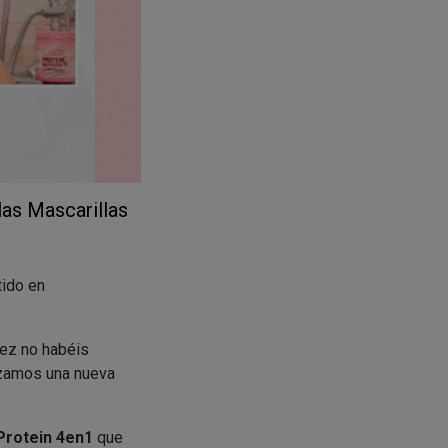
as Mascarillas
tido en
ez no habéis
nzamos una nueva
 Protein 4en1
que