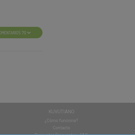
rsona que más
roductos Gliss que
OMENTARIOS 70
gán.
enes cuentas en
stamos deseando ver:
nes, fotos
tren la textura.
KUVUTIANO
scarilla que has
¿Cómo funciona?
Contacto
hwarzkopf
(OJO, no