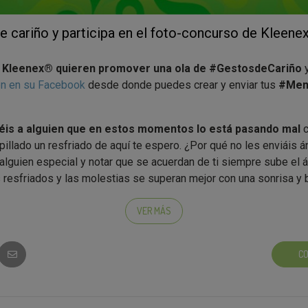
de cariño y participa en el foto-concurso de Kleen
e
Kleenex® quieren promover una ola de #GestosdeCariño
y
ón en su Facebook
desde donde puedes crear y enviar tus
#Men
is a alguien que en estos momentos lo está pasando mal
c
pillado un resfriado de aquí te espero. ¿Por qué no les enviáis 
alguien especial y notar que se acuerdan de ti siempre sube el á
resfriados y las molestias se superan mejor con una sonrisa y
l
foto-concurso de esta fase 2 de Kleenex® balsam
te prop
VER MÁS
ensaje especial que has compartido con ese amigo en quién es
cipación es muy sencillo:
CO
licación #MensajesdeCariño
del Facebook de Kleenex Espa
TA APLICACIÓN NO FUNCIONA EN MÓVILES, USA EL PC, TIEN