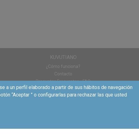
perar la primavera a
descarga la
tamus Kleenex®
as pantallazos. Si
nciona correctamente
KUVUTIANO
lsam en Testamus y
¿Cómo funciona?
el mensaje creado
Contacto
Preguntas Frecuentes - FAQ
se a un perfil elaborado a partir de sus hábitos de navegación
s que seguir los
otón “Aceptar ” o configurarlas para rechazar las que usted
nviar la imagen, que
mal generadas,
tengan que ver con
 correcta, sólo