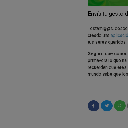
Envía tu gesto 
Testamig@s, desd
creado una
aplicaci
tus seres queridos.
Seguro que conocé
primaveral o que ha 
recuerden que eres 
mundo sabe que los 
Para participar en e
hagas llegar ese m
El método de parti
Entra en la
ap
mensaje. (ES