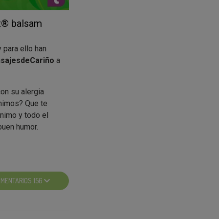
ex® balsam
 para ello han
sajesdeCariño
a
on su alergia
ánimos? Que te
nimo y todo el
 buen humor.
onemos que nos
tás pensando.
MENTARIOS 156
ña
y crea tu
ES TIEMPO PARA