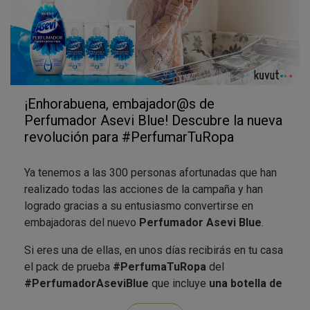
¡Enhorabuena, embajador@s de
Perfumador Asevi Blue! Descubre la nueva
revolución para #PerfumarTuRopa
Ya tenemos a las 300 personas afortunadas que han
realizado todas las acciones de la campaña y han
logrado gracias a su entusiasmo convertirse en
embajadoras del nuevo
Perfumador Asevi Blue
.
Si eres una de ellas, en unos días recibirás en tu casa
el pack de prueba
#PerfumaTuRopa
del
#PerfumadorAseviBlue
que incluye
una botella de
Asevi Blue
de 720ml para ti y 3 muestras de