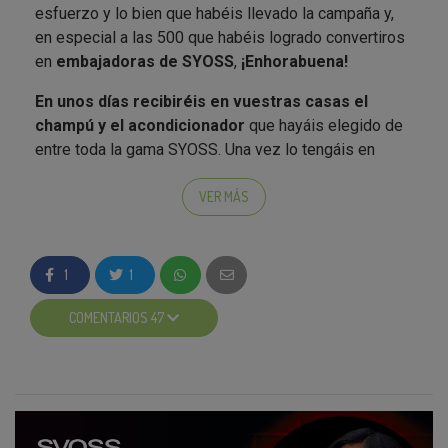
esfuerzo y lo bien que habéis llevado la campaña y,
en especial a las 500 que habéis logrado convertiros
en
embajadoras de SYOSS
,
¡Enhorabuena!
En unos días recibiréis en vuestras casas el
champú y el acondicionador
que hayáis elegido de
entre toda la gama SYOSS. Una vez lo tengáis en
casa, podréis probar los resultados de SYOSS
como
recién salidas de la peluquería
;)
.
VER MÁS
Es en esta fase del proyecto en la que
os pedimos
vuestra mayor colaboración
. Para empezar,
1
1
lanzamos el
foto-concurso “Siéntete como recién
salida de la peluquería”
en el que queremos que nos
COMENTARIOS 47
mostréis el producto
que habéis recibido y los
resultados profesionales
que obtendréis. Os
aconsejamos hacer un carrusel mostrando el
ANTES
y el DESPUÉS
de haber usado los productos SYOSS
;). Además, nos gustaría que os inspiréis en las fotos