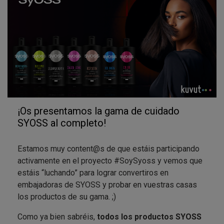
de cosmética profesional: usad un
fondo negro y
ropa negra
, haciendo que el
protagonista
absoluto
sea el
cabello
… ¡Como si estuvierais en una
sesión
de fotografía profesional
! NO olvidéis de usar los
hashtag de campaña
#SoySyoss
#ResultadosProfesionales
y mencionar a
@syoss
en el post.
¡Estamos deseando ver todas vuestras fotos! Y, en
especial, vuestros cabellos, como recién salidos de
¡Os presentamos la gama de cuidado
la peluquería pero sin moveros de vuestras casas, ;)
SYOSS al completo!
Estamos muy content@s de que estáis participando
activamente en el proyecto #SoySyoss y vemos que
estáis “luchando” para lograr convertiros en
embajadoras de SYOSS y probar en vuestras casas
los productos de su gama. ;)
Como ya bien sabréis,
todos los productos SYOSS