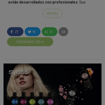
están desarrollados con profesionales
. Sus
fórmulas se elaboran y se prueban con peluqueros
y/o estilistas con el fin de garantizar resultados
VER MÁS
óptimos como los de la peluquería, pero sin salir de
casa.
27
16
21
La marca de cosmética para el cabello, que
actualmente está presente en más de 70 países,
COMENTARIOS 220
cubre las tres principales categorías capilares:
cuidado, fijación y coloración. Su
gran variedad de
productos
, adaptados a las últimas tendencias y a
las necesidades de los diferentes tipos de cabello,
permite que cada consumidor logre un
acabado
profesional adaptado a su estilo de belleza
. Aquí
os hacemos un pequeño resumen de las
características de cada uno de los productos de la
gama* SYOSS, ¡al completo!
Salon Plex
: formulado para ayudar a rellenar la