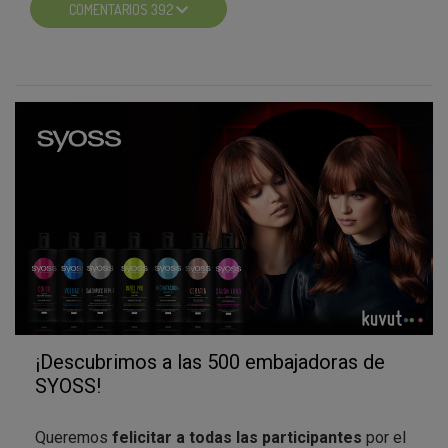
COMENTARIOS 392
Aquí os dejamos algunas de las
mejores imágenes
que hemos encontrado sobre la experiencia SYOSS.
¡Nos vemos en la próxima campaña! Hasta entonces…
¡un abrazo y mil gracias por vuestra participación!
¡Descubrimos a las 500 embajadoras de
SYOSS!
Queremos
felicitar a todas las participantes
por el