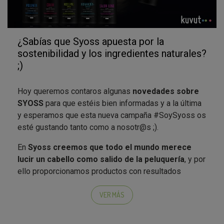
estructura del cabello desde el interior, evitando
así la rotura. El uso regular de SYOSS Salon Plex
con flor de sakura sella y protege la fibra del
cabello para unos resultados duraderos.
¿Sabías que Syoss apuesta por la
Rizos Pro
: desarrollado para obtener ondas y
sostenibilidad y los ingredientes naturales?
rizos con aspecto natural sin esfuerzo alguno.
;)
Proporciona un efecto anti-encrespamiento
duradero –sin necesidad de usar secador-, así
Hoy queremos contaros algunas
novedades sobre
como también una mayor definición e
SYOSS
para que estéis bien informadas y a la última
hidratación.
y esperamos que esta nueva campaña #SoySyoss os
Volumen
: champú con 0% siliconas con lo que
esté gustando tanto como a nosotr@s ;).
no apelmaza el cabello y aporta hasta 48 horas
de efecto volumen, el cual puede intensificarse
En
Syoss creemos que todo el mundo merece
con el calor. Fortalece el cabello sin
lucir un cabello como salido de la peluquería
, y por
sobrecargarlo.
ello proporcionamos productos con resultados
Color
: especialmente desarrollado para los
profesionales para el cabello. Desde finales de 2020,
cabellos teñidos o con mechas. Bloquea los
la marca presenta un
innovador cambio de imagen y
VER MÁS
pigmentos de color para una mayor duración y
una nueva gama de productos
.
profundidad de la coloración.