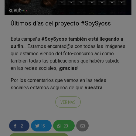
Últimos días del proyecto #SoySyoss
Esta campaña
#SoySyoss también está llegando a
su fin
… Estamos encantad@s con todas las imágenes
que estamos viendo del foto-concurso así como
también todas las publicaciones que habéis subido
en las redes sociales, ¡
gracias
!
Por los comentarios que vemos en las redes
sociales estamos seguros de que
vuestra
experiencia con la gama de productos SYOSS
ha
sido estupenda pero, aún queremos saber algunas
VER MÁS
cosas más sobre cómo ha ido el proceso así que, por
favor, no olvidéis
rellenar la encuesta final de
valoración
para que, tanto nosotros como SYOSS,
12
16
20
tengamos en cuenta todas vuestras opiniones.