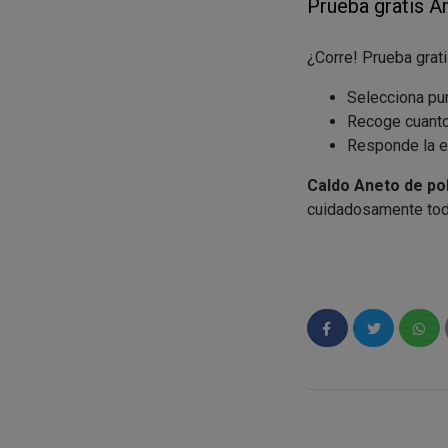
Prueba gratis A
¿Corre! Prueba grat
Selecciona pu
Recoge cuanto
Responde la e
Caldo Aneto de po
cuidadosamente todo
disfrutes el sabor 
Condiciones:
Promoción vál
1 participació
Hasta el 07/0
La inscripción
Kuvutian@s de Mad