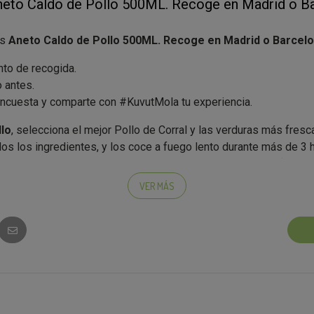
neto Caldo de Pollo 500ML. Recoge en Madrid o Ba
is
Aneto Caldo de Pollo 500ML. Recoge en Madrid o Barcelo
nto de recogida.
 antes.
ncuesta y comparte con #KuvutMola tu experiencia.
llo
, selecciona el mejor Pollo de Corral y las verduras más fresca
s los ingredientes, y los coce a fuego lento durante más de 3 h
de lo hecho en casa. También disponible en 250ml, tripack (250x
VER MÁS
ida solo para Aneto Caldo de Pollo 500ML
n por persona.
5/2021 o agotarse existencias.
 no asegura la recogida del producto.
rid y Barcelona
: selecciona el punto de recogida ideal para ti.