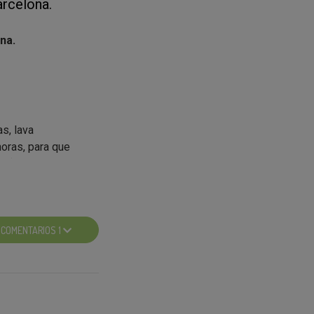
rcelona.
na.
s, lava
oras, para que
3ml),500ml, 1500ml.
COMENTARIOS 1
¡No te quedes sin