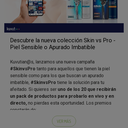
Descubre la nueva colección Skin vs Pro -
Piel Sensible o Apurado Imbatible
Kuvutian@s, lanzamos una nueva campaña
#SkinvsPro
tanto para aquellos que tienen la piel
sensible como para los que buscan un apurado
imbatible,
#SkinvsPro
tiene la solución para tu
afeitado. Si quieres ser
uno de los 20 que recibirán
un pack de productos para probarlo en vivo y en
directo,
no pierdas esta oportunidad. Los premios
constarán de:
Pack Skinguard
(Máquina + Espuma Afeitar)
VER MÁS