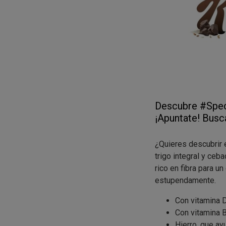
Descubre #Spec
¡Apuntate! Bus
¿Quieres descubrir 
trigo integral y ceb
rico en fibra para un
estupendamente.
Con vitamina D
Con vitamina B
Hierro, que ayu