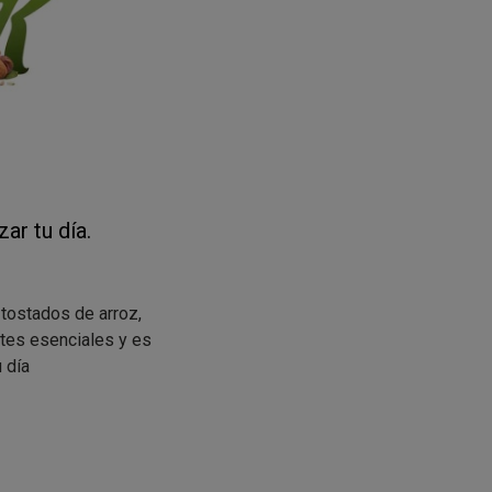
r tu día.
tostados de arroz,
ntes esenciales y es
u día