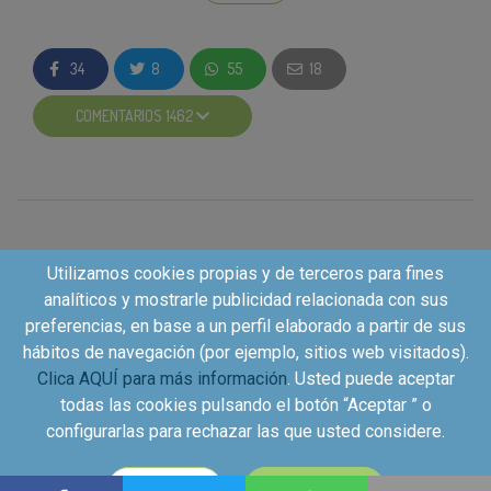
Para Gillette, ese cambio es innovación real: te
permite cuidar tu cuerpo sin sacrificar seguridad ni
34
8
55
18
comodidad en cada depilación.
COMENTARIOS 1462
SEGURIDAD
Barrera anti-irritación y hojas Skin First que protegen
frente a cortes e irritaciones en todo el cuerpo.
Utilizamos cookies propias y de terceros para fines
analíticos y mostrarle publicidad relacionada con sus
DISEÑO ESPECÍFICO
preferencias, en base a un perfil elaborado a partir de sus
hábitos de navegación (por ejemplo, sitios web visitados).
Mango ergonómico y peine sensible pensados para
Clica AQUÍ para más información
. Usted puede aceptar
el cuerpo masculino y las pieles más delicadas.
todas las cookies pulsando el botón “Aceptar ” o
configurarlas para rechazar las que usted considere.
PRÁCTICO
Copyright©2026 - Kuvut - All rights reserved, Calle Iriarte
CONFIGURAR
ACEPTAR