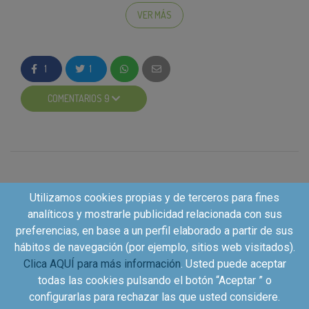
montados en una bicicleta eléctrica:
VER MÁS
¿Has olvidado la sal? ¿Ibas a por limones y has
acabado con la despensa llena de galletas y sin
1
1
limones? ¿Te da palo cargar con garrafas de agua y
productos de limpieza? Quédate en casa y disfruta de
COMENTARIOS 9
tu tiempo libre de relax porque
The Blok te lo pone
al alcance: CLIC, CLIC, ¡HECHO!
Sin compra mínima
ni gastos de envío.
Descárgarte su app
en
https://app.adjust.com/9vk24sz
y
Utilizamos cookies propias y de terceros para fines
regístrate en el momento siguiendo todo
analíticos y mostrarle publicidad relacionada con sus
el proceso desde este enlace para que
preferencias, en base a un perfil elaborado a partir de sus
luego el código descuento sea válido.
hábitos de navegación (por ejemplo, sitios web visitados).
Mira si reparten en tu zona
**.
PISTA:
Si
Clica AQUÍ para más información
. Usted puede aceptar
aún no han llegado a ti, ¡comparte con tus
todas las cookies pulsando el botón “Aceptar ” o
amigos y familiares o hazles un regalo!
configurarlas para rechazar las que usted considere.
Haz tu pedido
seleccionando entre