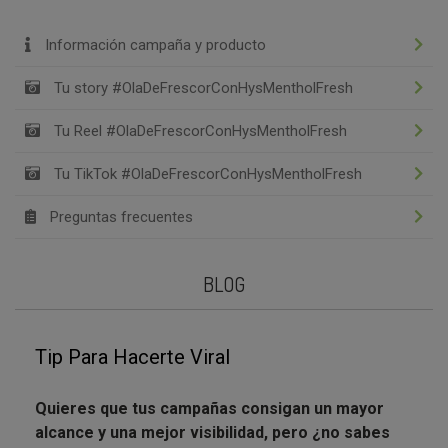
Información campaña y producto
Tu story #OlaDeFrescorConHysMentholFresh
Tu Reel #OlaDeFrescorConHysMentholFresh
Tu TikTok #OlaDeFrescorConHysMentholFresh
Preguntas frecuentes
BLOG
Tip Para Hacerte Viral
Quieres que tus campañas consigan un mayor
alcance y una mejor visibilidad, pero ¿no sabes