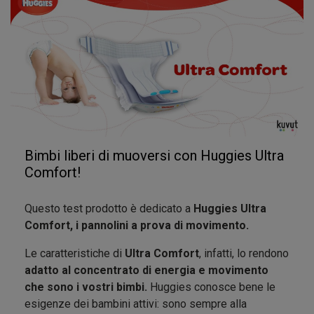
ore tenendo il più possibile all'asciutto la pelle del
bimbo/a. Cosa molto buona per la notte!”
E voi siete curiosi di provarli?
Anche Huggies Ultra Comfort è
decorato con
i
famosi
personaggi della Disney: Minni e Topolino
Bimbi liberi di muoversi con Huggies Ultra
insieme nello stesso pannolino!
Una distrazione
Comfort!
utile al momento del cambio
:)
Questo test prodotto è dedicato a
Huggies Ultra
Come procede la campagna futuri ambasciatori?
Comfort, i pannolini a prova di movimento.
Avete svolto tutte le azioni disponibili: risposto alle
domande, svolto i quiz, i giochi..ormai siamo arrivati a
Le caratteristiche di
Ultra Comfort
, infatti, lo rendono
metà del nostro percorso.
adatto al concentrato di energia e movimento
che sono i vostri bimbi.
Huggies conosce bene le
Più partecipate, più punti accumulate e più probabilità
esigenze dei bambini attivi: sono sempre alla
ci saranno di venire selezionati!