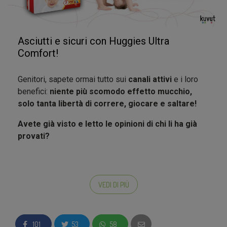
del kit
Compila il questionario finale
, quando sarà attivo
potrai visualizzarlo sul tuo profilo. Inviaci la tua
Asciutti e sicuri con Huggies Ultra
opinione sincera sul prodotto che hai provato e
Comfort!
condividi con i tuoi collaboratori il questionario
dedicato a loro
Genitori, sapete ormai tutto sui
canali attivi
e i loro
Partecipa alle azioni della fase di test
benefici:
niente più scomodo effetto mucchio,
prodotto
per poter vincere il
premio
come
migliore
solo tanta libertà di correre, giocare e saltare!
ambasciatore
!
Condividi la tua opinione
, ci farebbe piacere
Avete già visto e letto le opinioni di chi li ha già
leggere le recensioni sul prodotto in siti come
provati?
Amazon, CiaoMamme o anche nella pagina ufficiale
della Marca
Siete pronti? Avete voglia di provare Huggies Ultra
VEDI DI PIÙ
Comfort?
101
53
58