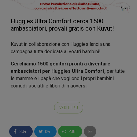
fase della campagna
• hanno ricevuto tutte le informazioni sul nuovo
prodotto da testare
Huggies Ultra Comfort cerca 1500
ambasciatori, provali gratis con Kuvut!
•
sono pronti
a ricevere il Kit Ambassador e
condividere i campioni con i propri collaboratori
Kuvut in collaborazione con Huggies lancia una
durante la Fase WOM.
campagna tutta dedicata ai vostri bambini!
I Collaboratori
, allo stesso modo, sono molto
Cerchiamo 1500 genitori pronti a diventare
importanti e
vengono scelti dagli ambasciatori
.
ambasciatori per Huggies Ultra Comfort,
per tutte
Perció,
la missione degli ambasciatori sarà
le mamme e i papà che vogliono i propri bambini
provare il prodotto, parlarne e condividerlo
:)
comodi, asciutti e liberi di muoversi.
L’ambasciatore, durante il test prodotto, dunque si
Partecipare è facile:
impegna a:
VEDI DI PIÙ
•
Compila il questionario e iscriviti alla campagna
a) Provare Huggies Ultra Comfort;
durante la prima fase
b) Distribuire il campione di prodotto e coupon sconto
•
Svolgi tutte le azioni presenti
nella tua area
304
124
200
tra suoi amici/conoscenti/parenti offrendo loro la