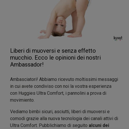
Liberi di muoversi e senza effetto
mucchio. Ecco le opinioni dei nostri
Ambassador!
ne avete parlato attraverso le recensioni, le fotografie
Ambasciatori! Abbiamo ricevuto moltissimi messaggi
e, alcune di voi, anche attraverso i
blog
:)
in cui avete condiviso con noi la vostra esperienza
con Huggies Ultra Comfort, i pannolini a prova di
Il team di
Huggies e noi Kuvut vi ringraziamo per
movimiento.
aver partecipato
con entusiasmo a questo test di
prodotto. Il vostro passaparola è importante e fa di
Vediamo bimbi sicuri, asciutti, liberi di muoversi e
noi una comunitá sempre piú grande di consumatori
comodi grazie alla nuova tecnologia dei canali attivi di
curiosi, attivi ed informati. Le vostre foto, post e
Ultra Comfort. Pubblichiamo di seguito
alcuni dei
recensioni sui social, blog e forum lo dimostrano in