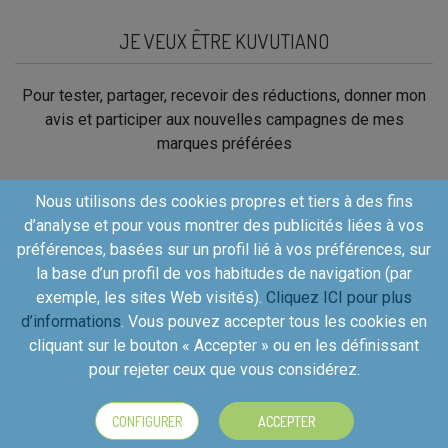
JE VEUX ÊTRE KUVUTIANO
Pour tester, partager, recevoir des réductions, donner mon
avis et participer aux nouvelles campagnes de mes
marques préférées
Nous utilisons des cookies propres et tiers à des fins
CRÉER UN COMPTE GRATUIT
d’analyse et pour vous montrer des publicités liées à vos
préférences, basées sur un profil lié à vos préférences, sur
la base d’un profil de vos habitudes de navigation (par
exemple, les sites Web visités).
Cliquez ICI pour plus
d’informations
. Vous pouvez accepter tous les cookies en
cliquant sur le bouton « Accepter » ou en les définissant
Copyright©2026 - Kuvut - All rights reserved, Calle Iriarte
pour rejeter ceux que vous considérez.
27, local izquierdo 28028 Madrid, Spain
CONFIGURER
ACCEPTER