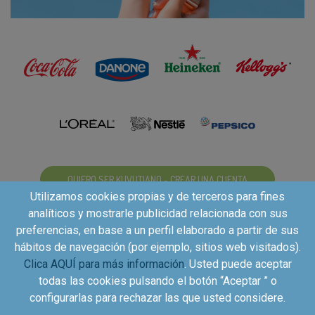
QUIERO SER KUVUTIANO - CREAR UNA CUENTA
Utilizamos cookies propias y de terceros para fines
analíticos y mostrarle publicidad relacionada con sus
preferencias, en base a un perfil elaborado a partir de sus
hábitos de navegación (por ejemplo, sitios web visitados).
Clica AQUÍ para más información
. Usted puede aceptar
todas las cookies pulsando el botón “Aceptar ” o
configurarlas para rechazar las que usted considere.