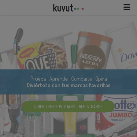
Descubre el marketing participativo
s
Ya somos más de 500.000 Kuvutian
QUIERO SER KUVUTIANO - REGISTRARME