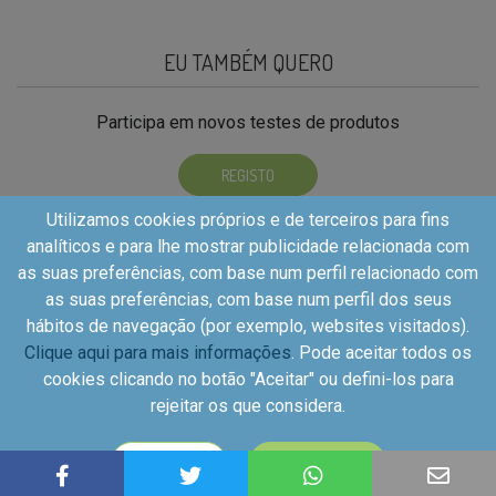
EU TAMBÉM QUERO
Participa em novos testes de produtos
REGISTO
Utilizamos cookies próprios e de terceiros para fins
analíticos e para lhe mostrar publicidade relacionada com
as suas preferências, com base num perfil relacionado com
as suas preferências, com base num perfil dos seus
hábitos de navegação (por exemplo, websites visitados).
Clique aqui para mais informações
. Pode aceitar todos os
cookies clicando no botão "Aceitar" ou defini-los para
Copyright©2026 - Kuvut - All rights reserved, Calle Iriarte
rejeitar os que considera.
27, local izquierdo 28028 Madrid, Spain
CONFIGURAR
ACEITAR