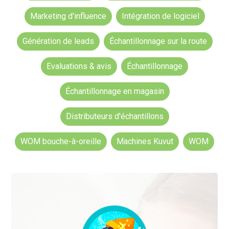
Marketing d'influence
Intégration de logiciel
Génération de leads
Échantillonnage sur la route
Evaluations & avis
Échantillonnage
Échantillonnage en magasin
Distributeurs d'échantillons
WOM bouche-à-oreille
Machines Kuvut
WOM