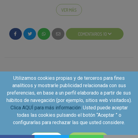
-
Dejarnos un comentario en este artículo
sobre qué te
ha parecido: qué te ha gustado más, qué es lo que no
VER MÁS
te esperabas o qué te ha sorprendido, qué le dirías a un
amigo si se lo tuvieras que recomendar…
-
Compartir tu experiencia en las redes sociales
con
los
hashtags
#KuvutAlminuto, #Listoynovisto,
#Alminuto y #LaGuladelNorte
. Para que podamos
COMENTARIOS 10
verlo, recuerda hacer tu publicación de modo público.
¡Estamos deseando conocer vuestro veredicto! Y recuerda, tu
participación es muy importante para poder seguir disfrutando
de muchos más productos de tus marcas favoritas gracias a
Kuvut.
¿Y a ti, cuál de sus características te ha gustado más?, ¿sus tres
deliciosas recetas?, ¿o qué puedes disfrutar de un delicioso
plato en 1 minuto?
Utilizamos cookies propias y de terceros para fines
analíticos y mostrarle publicidad relacionada con sus
preferencias, en base a un perfil elaborado a partir de sus
hábitos de navegación (por ejemplo, sitios web visitados).
Clica AQUÍ para más información
. Usted puede aceptar
todas las cookies pulsando el botón “Aceptar ” o
configurarlas para rechazar las que usted considere.
Copyright©2026 - Kuvut - All rights reserved, Calle Iriarte