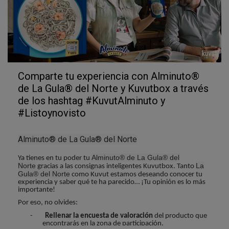
Comparte tu experiencia con Alminuto®
de La Gula® del Norte y Kuvutbox a través
de los hashtag #KuvutAlminuto y
#Listoynovisto
Alminuto® de La Gula® del Norte
Alminuto® de La Gula® del
Ya tienes en tu poder tu
Norte
La
gracias a las consignas inteligentes Kuvutbox. Tanto
Gula® del Norte
como Kuvut estamos deseando conocer tu
experiencia y saber qué te ha parecido… ¡Tu opinión es lo más
importante!
Por eso, no olvides:
-
Rellenar la encuesta de valoración
del producto que
encontrarás en la zona de participación.