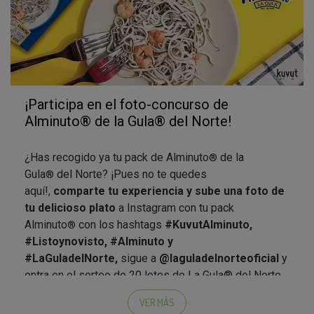
¡Participa en el foto-concurso de
Alminuto® de la Gula® del Norte!
¿Has recogido ya tu pack de Alminuto
de la
®
Gula
del Norte? ¡Pues no te quedes
®
aquí!,
comparte tu experiencia y sube una foto de
tu delicioso plato
a Instagram con tu pack
Alminuto
con los hashtags
#KuvutAlminuto,
®
#Listoynovisto, #Alminuto y
#LaGuladelNorte,
sigue a
@laguladelnorteoficial
y
entra en el sorteo de 20 lotes de La Gula® del Norte
hasta el 31/07.
VER MÁS