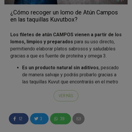
¿Cómo recoger un lomo de Atún Campos
en las taquillas Kuvutbox?
Los filetes de atún CAMPOS vienen a partir de los
lomos, limpios y preparados
para su uso directo,
permitiendo elaborar platos sabrosos y saludables
gracias a que es fuente de proteína y omega 3.
Es un producto natural sin aditivos
, pescado
de manera salvaje y podrás probarlo gracias a
las taquillas Kuvut que encontrarás en el metro
de Madrid.
La mejor manera de introducir el atún en tu
VER MÁS
alimentación.
Recoge en las taquillas Kuvut de Madrid y prueba
un
12
3
39
Filete de Atún Campos
: ¿Cómo te llevas tu paquete
de 250g de atún a casa?