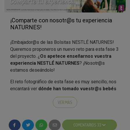
¡Comparte con nosotr@s tu experiencia
NATURNES!
¡Embajador@s de las Bolsitas NESTLÉ NATURNES!
Queremos proponeros un nuevo reto para esta fase 3
del proyecto. ¿
Os apetece enseñarnos vuestra
experiencia NESTLÉ NATURNES
? ¡Nosotr@s
estamos deseándolo!
El reto fotográfico de esta fase es muy sencillo; nos
encantará ver
dónde han tomado vuestr@s bebés
las Bolsitas NESTLÉ NATURNES
: en el parque, de
excursión a la montaña, en casa de los abuelos…
VER MÁS
Estamos deseando saber
en qué lugares han
disfrutado vuestros bebés de las Bolsitas
NESTLÉ NATURNES
. Si todavía no habéis recibido
COMENTARIOS 33