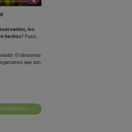
ar
nservantes, los
én hechos
? Pues,
gelador. El descenso
roorganismos que son
nte que prevenga
ladas, sal en
 conservantes,
MENTARIOS 801
rés NESTLÉ NATURNES