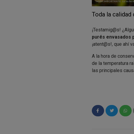
Toda la calidad
¡Testamig@s! ¿Algu
purés envasados p
¡atent@s!, que ahí v
A la hora de conser
de la temperatura r
las principales caus
Otro método frecuen
dicho desarrollo de
algunos pescados o
Entonces, ¿
qué se 
tengan una vida t
Igual que hacemos 