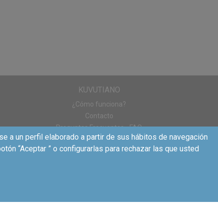
ando las bolsitas se
ias
. A continuación,
an quedar en su
ara asegurar una
asta el momento
KUVUTIANO
acciones para entrar
¿Cómo funciona?
URNES!
Contacto
Preguntas Frecuentes - FAQ
os purés NESTLÉ
se a un perfil elaborado a partir de sus hábitos de navegación
otón “Aceptar ” o configurarlas para rechazar las que usted