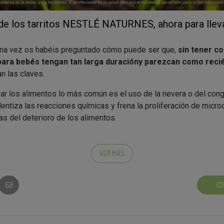
 de los tarritos NESTLÉ NATURNES, ahora para llev
na vez os habéis preguntado cómo puede ser que,
sin tener co
ara bebés tengan tan larga duración
y parezcan como reci
an las claves.
var los alimentos lo más común es el uso de la nevera o del con
alentiza las reacciones químicas y frena la proliferación de mic
as del deterioro de los alimentos.
te para la conservación de los alimentos es añadir un ingredie
 microorganismos. Así, por ejemplo, se añade azúcar a las merme
VER MÁS
 vinagre en determinadas conservas.
hace con los purés de nuestros bebés para que, sin añadir
CO
an larga a temperatura ambiente
?
en casa -aunque a mayor escala-, en la preparación de los pu