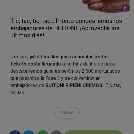
Tic, tac, tic, tac... Pronto conoceremos los
embajadores de BUITONI. ¡Aprovecha los
últimos días!
¡Testamig@s!
Los días para acumular testa-
tickets están llegando a su fin
y dentro de poco
descubriremos
quienes serán los 2.500 afortunados
que pasarán a la Fase 3
y se convertirán en
embajadores de
BUITONI RIPIENI CREMOSI
. Tic, tac,
tic, tac...
Recordad que
es muy importante que vuestros
datos de envío en vuestro perfil sean correctos.
VER MÁS
En cuanto empiece la fase 3 no podréis modificarlos,
cogeremos los que nos habéis facilitado para