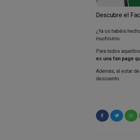
Descubre el Fac
¿Ya os habéis hech
muchísimo.
Para todos aquellos 
es una fan page qu
Además, al estar de
descuento.
No lo dudéis y hace
¿Qué os ha parecid
CREMOSI
que nos d