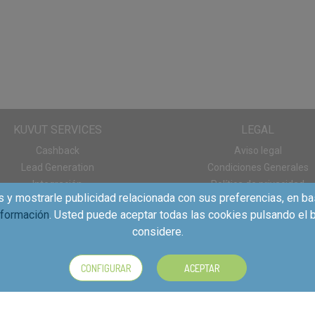
KUVUT SERVICES
LEGAL
Cashback
Aviso legal
Lead Generation
Condiciones Generales
Integración
Política de privacidad
s y mostrarle publicidad relacionada con sus preferencias, en ba
Panel de consumo
Política de cookies
nformación
. Usted puede aceptar todas las cookies pulsando el b
Descargas App
considere.
CONFIGURAR
ACEPTAR