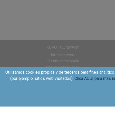
KUVUT COMPANY
Info empresas
Estudio de mercado
Influencer Marketing
Utilizamos cookies propias y de terceros para fines analítico
Sampling
(por ejemplo, sitios web visitados).
Clica AQUÍ para más i
WOM