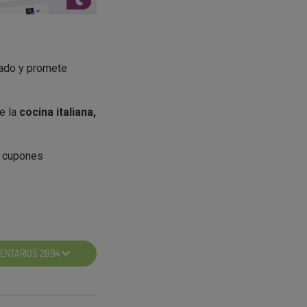
nado y promete
de la
cocina italiana,
y cupones
BUITONI RIPIENI
ENTARIOS 2894