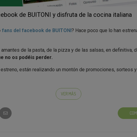
ebook de BUITONI y disfruta de la cocina italiana
o
fans del facebook de BUITONI
? Hace poco que lo han estre
amantes de la pasta, de la pizza y de las salsas, en definitiva, 
e no os podéis perder.
 estreno, están realizando un montón de promociones, sorteos 
ros
fans de BUITONI España
VER MÁS
o el
facebook de BUITONI
? ¿Habéis descubierto la
receta de 
escubren en su página? *
COM