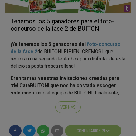
Tenemos los 5 ganadores para el foto-
concurso de la fase 2 de BUITONI
¡Ya tenemos los 5 ganadores del
foto-concurso
de la fase 2
de BUITONI RIPIENI CREMOSI que
recibirán una segunda testa-box para disfrutar de esta
deliciosa pasta fresca rellena!
Eran tantas vuestras invitaciones creadas para
#MiCataBUITONI que nos ha costado escoger
sólo cinco
junto al equipo de BUITONI. Finalmente,
hemos tenido en cuenta vuestros votos, los
comentarios, lo guapos que salíais, la originalidad de
VER MÁS
las fotos escogidas para hacer el fotomontaje... Para
que fuera más sencillo y divertido hemos clasificado
los ganadores en 5 categorías. Los 5 ganadores son:
COMENTARIOS 21