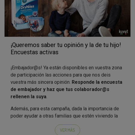
¡Queremos saber tu opinión y la de tu hijo!
Encuestas activas
¡Embajador@s! Ya están disponibles en vuestra zona
de participación las acciones para que nos deis
vuestra más sincera opinión.
Responde la encuesta
de embajador y haz que tus colaborador@s
rellenen la suya
.
Además, para esta campaña, dada la importancia de
poder ayudar a otras familias que estén viviendo la
misma situación en casa con la incontinencia infantil
nocturna, creemos que
contar vuestra experiencia
VER MÁS