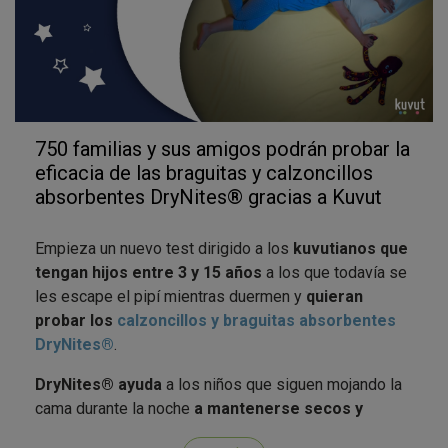
750 familias y sus amigos podrán probar la
eficacia de las braguitas y calzoncillos
absorbentes DryNites® gracias a Kuvut
Empieza un nuevo test dirigido a los
kuvutianos que
tengan hijos entre 3 y 15 años
a los que todavía se
les escape el pipí mientras duermen y
quieran
probar los
calzoncillos y braguitas absorbentes
DryNites®
.
DryNites® ayuda
a los niños que siguen mojando la
cama durante la noche
a mantenerse secos y
seguros toda la noche
. No hay que preocuparse, la