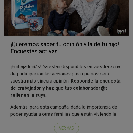
¡Queremos saber tu opinión y la de tu hijo!
Encuestas activas
¡Embajador@s! Ya están disponibles en vuestra zona
de participación las acciones para que nos deis
vuestra más sincera opinión.
Responde la encuesta
de embajador y haz que tus colaborador@s
rellenen la suya
.
Además, para esta campaña, dada la importancia de
poder ayudar a otras familias que estén viviendo la
misma situación en casa con la incontinencia infantil
nocturna, creemos que
contar vuestra experiencia
VER MÁS