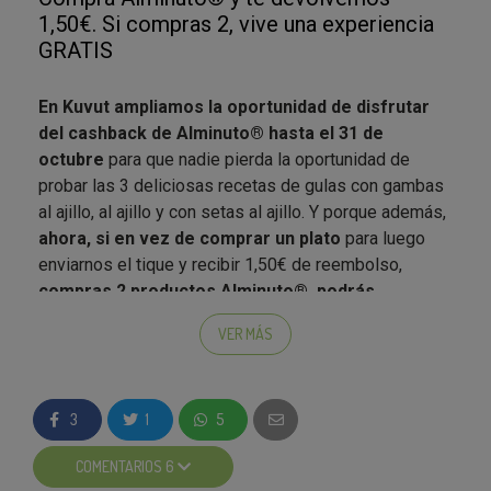
1,50€. Si compras 2, vive una experiencia
GRATIS
En Kuvut ampliamos la oportunidad de disfrutar
del cashback de Alminuto® hasta el 31 de
octubre
para que nadie pierda la oportunidad de
probar las 3 deliciosas recetas de gulas con gambas
al ajillo, al ajillo y con setas al ajillo. Y porque además,
ahora, si en vez de comprar un plato
para luego
enviarnos el tique y recibir 1,50€ de reembolso,
compras 2 productos Alminuto®, podrás
conseguir también un regalo directo
lleno de
VER MÁS
experiencias: una aventura gratis.
Te lo resumimos todo...
Consigue 2 regalos
directos x 1 :)
3
1
5
Por la compra de 1 plato de gulas Alminuto®, en
COMENTARIOS 6
Kuvut te devolvemos 1,50€