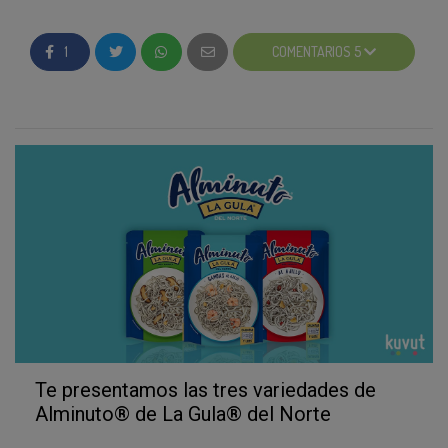
gambas al ajillo y setas al ajillo),
guarda tu ticket
comprar algo?
de compra.
1
COMENTARIOS 5
Accede a la acción que encontrarás en tu zona
Si aún no lo has hecho, anímate y participa ahora. Ya
de participación y rellena los datos que
hemos hecho algunos reembolsos, ¡no te quedes sin
solicitamos para poder devolverte el importe
el tuyo! Prueba
a un
Alminuto
®
de La Gula
®
del Norte
(1,50€). Recupera tu ticket de compra:
deberás
precio inmejorable gracias al cashback.
adjuntar una fotografía.
En un plazo de 20 días laborables recibirás una
transferencia por valor de 1,50€.
El número de descuentos es limitado
y solo se
podrá realizar una acción por persona y número de
cuenta. Así que, si quieres aprovechar la oportunidad,
¡date prisa! El tiempo corre…
Te presentamos las tres variedades de
Alminuto® de La Gula® del Norte