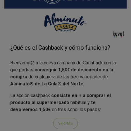
fotomontajes ni imágenes retocadas o ilegiles.
¿Cuándo voy a recibir 1,50€ de descuento?
Nuestro equipo valida las imágenes una por una y tras
comprobar que todos los datos son correctos, en un
plazo aproximado de 20 días hábiles, recibirás el
¿Qué es el Cashback y cómo funciona?
importe en la cuenta bancaria que hayas indicado.
¿Puedo participar más de una vez?
Bienvenid@ a la nueva campaña de Cashback con la
que podrás
conseguir 1,50€ de descuento en la
La promoción está limitada a un único reembolso por
compra
de cualquiera de las tres variedades
de
persona y cuenta bancaria.
Alminuto
®
de La Gula
®
del Norte
.
¿Hasta cuándo tengo tiempo de participar?
La acción cashback
consiste en ir a comprar el
producto al supermercado
habitual y
te
Este proyecto no tiene una fecha de finalización
devolvemos 1,50€
en tres sencillos pasos:
concreta, dependerá de cuándo se agoten la
existencia (tenemos un límite de reembolsos
Al comprar cualquiera de las tres variedades
VER MÁS
disponibles). Por eso te recomendamos que
de
Alminuto
®
de La Gula
®
del Norte
(al ajillo,
aproveches la ocasión cuánto antes. ¿Tienes que ir a