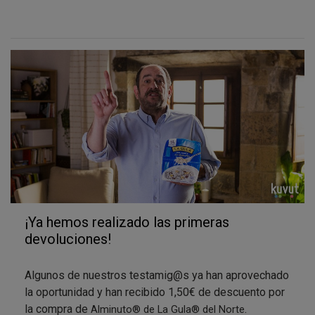
Compra
2 packs
y La Gula® del Norte
¡te
regala un pack de experiencias!
¿Cómo puedes
obtener los 1,50€ de descuento
?
Sigue
3 sencillos pasos:
Compra cualquier variedad
Alminuto®.
Envíanos el tique
: Realiza la acción en tu zona
de participación.
Te devolvemos el dinero:
Recibirás una
transferencia de 1,50€.
¿Quieres también el pack de experiencias y
aventura GRATIS?
Entonces…
¡Ya hemos realizado las primeras
devoluciones!
Compra 2 productos Alminuto ®
Envía
también el tique a La Gula® del Norte
** y
Algunos de nuestros testamig@s ya han aprovechado
recibirás regalo.
la oportunidad y han recibido 1,50€ de descuento por
la compra de
.
Alminuto
®
de La Gula
®
del Norte