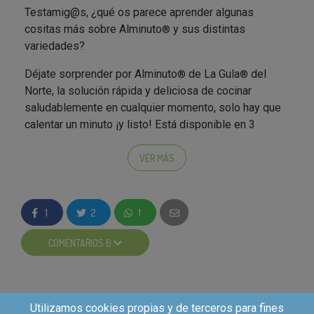
Testamig@s, ¿qué os parece aprender algunas
cositas más sobre Alminuto
y sus distintas
®
variedades?
Déjate sorprender por Alminuto
de La Gula
del
®
®
Norte, la solución rápida y deliciosa de cocinar
saludablemente en cualquier momento, solo hay que
calentar un minuto ¡y listo! Está disponible en 3
deliciosas recetas: Gambas al ajillo, al ajillo y setas al
ajillo.
VER MÁS
¿Ya has ido a buscar tu Alminuto
de La Gula
del
®
®
Norte? ¿Qué receta has elegido para probar?
1
2
1
Recuerda guardar el ticket y hacérnoslo llegar
COMENTARIOS 6
para recuperar 1,50€
;)
Utilizamos cookies propias y de terceros para fines