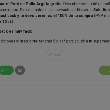
r el Paté de Pollo Argeta gratis
. Descubre este paté de pol
con restos. Sin colorantes ni conservantes artificiales.
Solo tien
cashback y te devolveremos el 100% de tu compra
(PVP re
 1,29€).
ack es muy fácil:
diciones al inscribirte: tendrás 5 días* para acudir a tu superm
 Bonpreu
más cercano.
 hacer una compra por internet si la opción está disponible en t
VER MÁS
e con el producto.
et, hazle una foto y envíala a través de la acción cashback rellen
11
s (IBAN, precio y tus datos).
o sencillas preguntas en la encuesta de valoración y danos tu o
olvemos el dinero en 30 días desde la aceptación de tu tíquet.
mo funcionan las campañas de cashback:
servas tu reembolso
y por tanto te comprometes a comprar el pr
correcto en un
plazo máximo de 5 días
. Cuando el tiempo del con