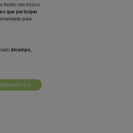
lo hecho con trozos
es que participar
comendado para
ercado
Alcampo,
u localidad y
ando todos los
COMENTARIOS 15
pinión.
oducto y a
tador finalice, tu