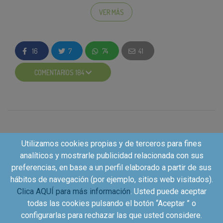
consigue uno de los
1.000 reintegros de hasta 3,35€
VER MÁS
para la variedad Veggie; o hasta 2,90€ de los 1.000
reintegros disponibles para la variedad Pork, los 500
de Chicken o los 500 de Cheese. Solo se aceptará
un
16
7
74
41
cashback de una unidad de producto
, tu referencia
preferida, por usuario.
COMENTARIOS 184
Conseguir el cashback es muy fácil:
Entra en la campaña y acepta las condiciones
del cashback cuando estés seguro que vas a
realizar la acción de compra: Al inscribirte,
reservas tu reembolso y por tanto te
Utilizamos cookies propias y de terceros para fines
comprometes a comprar el producto y a
analíticos y mostrarle publicidad relacionada con sus
enviarnos el ticket correcto en un plazo máximo
preferencias, en base a un perfil elaborado a partir de sus
de 10 días. Cuando el tiempo del contador
hábitos de navegación (por ejemplo, sitios web visitados).
finalice, tu participación será eliminada y no
Clica AQUÍ para más información
. Usted puede aceptar
podrás volver a inscribirte en este proyecto.
todas las cookies pulsando el botón “Aceptar ” o
Pasados los 10 días, las plazas libres de
configurarlas para rechazar las que usted considere.