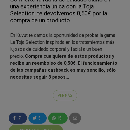
una experiencia única con la Toja
Selection: te devolvemos 0,50€ por la
compra de un producto
En Kuvut te damos la oportunidad de probar la gama
La Toja Selection inspirada en los tratamientos más
lujosos de cuidado corporal y facial a un buen
precio.
Compra cualquiera de estos productos y
recibe un reembolso de 0,50€. El funcionamiento
de las campañas cashback es muy sencillo, sólo
necesitas seguir 3 pasos...
Compra
: Ve a tu supermercado habitual, compra
un producto de la nueva gama
La Toja
VER MÁS
Selection
y guarda el ticket de compra.
Envíanos el ticket
realizando la acción que hay
en la zona de participación.
7
5
15
Te devolvemos el dinero
: En un plazo de 20