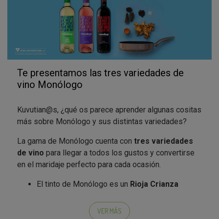
Te presentamos las tres variedades de
vino Monólogo
Kuvutian@s, ¿qué os parece aprender algunas cositas
más sobre Monólogo y sus distintas variedades?
La gama de Monólogo cuenta con
tres variedades
de vino
para llegar a todos los gustos y convertirse
en el maridaje perfecto para cada ocasión.
El tinto de Monólogo es un
Rioja Crianza
elaborado íntegramente con Tempranillo,
envejecido durante 12 meses en barrica de
VER MÁS