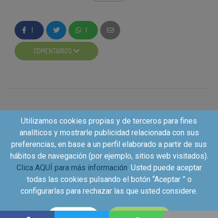
roble francés y americano, y de gran
complejidad de aroma y gusto. En boca, es
amable, de gran intensidad y con una buena
1
1
armonía entre alcohol, acidez y estructura, todo
ello con una sensación tánica, madura y pulida.
COMENTARIOS
El blanco
Rueda Verdejo
de Monólogo es un
vino elaborado 85% con uvas de la variedad
Verdejo y 15% Viura. Su sabor es fresco, amplio
sabroso, de buena acidez y persistente, de
largo regusto y con el toque amargo
característico de la variedad Verdejo.
Utilizamos cookies propias y de terceros para fines
El
rosado
Monólogo está elaborado
analíticos y mostrarle publicidad relacionada con sus
íntegramente con uva de la variedad garnacha y
preferencias, en base a un perfil elaborado a partir de sus
con denominación de origen Navarra. Tiene un
hábitos de navegación (por ejemplo, sitios web visitados).
sabor fresco, amplio y sabroso con moderada
Clica AQUÍ para más información
. Usted puede aceptar
acidez y un persistente y largo regusto en el
todas las cookies pulsando el botón “Aceptar ” o
que vuelven a aparecer las notas frutales y
configurarlas para rechazar las que usted considere.
cítricas.
Copyright©2026 - Kuvut - All rights reserved, Calle Iriarte
CONFIGURAR
ACEPTAR