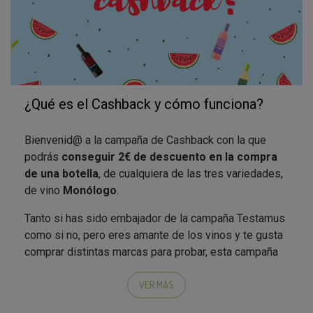
¿Qué es el Cashback y cómo funciona?
Bienvenid@ a la campaña de Cashback con la que
podrás
conseguir 2€ de descuento en la compra
de una botella
, de cualquiera de las tres variedades,
de vino
Monólogo
.
Tanto si has sido embajador de la campaña Testamus
como si no, pero eres amante de los vinos y te gusta
comprar distintas marcas para probar, esta campaña
es para ti. La acción cashback
consiste en ir a
comprar el producto al supermercado
habitual y
VER MÁS
te devolvemos los 2€
en tres sencillos pasos: