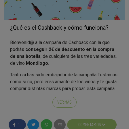
acidez y un persistente y largo regusto en el
que vuelven a aparecer las notas frutales y
cítricas.
¿Qué es el Cashback y cómo funciona?
¿Ya has ido a buscar tu botella de vino Monólogo
favorita?
Recuerda guardar el ticket y hacérnoslo
Bienvenid@ a la campaña de Cashback con la que
llegar para recuperar 2€
;)
podrás
conseguir 2€ de descuento en la compra
de una botella
, de cualquiera de las tres variedades,
de vino
Monólogo
.
Tanto si has sido embajador de la campaña Testamus
como si no, pero eres amante de los vinos y te gusta
comprar distintas marcas para probar, esta campaña
es para ti. La acción cashback
consiste en ir a
comprar el producto al supermercado
habitual y
VER MÁS
te devolvemos los 2€
en tres sencillos pasos:
Al comprar cualquiera de las tres variedades de
1
COMENTARIOS
vino Monólogo,
guarda tu ticket de compra.