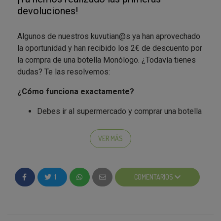
devoluciones!
Algunos de nuestros kuvutian@s ya han aprovechado
la oportunidad y han recibido los 2€ de descuento por
la compra de una botella Monólogo. ¿Todavía tienes
dudas? Te las resolvemos:
¿Cómo funciona exactamente?
Debes ir al supermercado y comprar una botella
de vino Monólogo.
Guarda tu ticket de compra y accede a la acción
VER MÁS
para cumplimentar el formulario con tus datos
personales y adjuntar la fotografía del ticket de
compra.
1
COMENTARIOS
¿Cómo debe ser la foto del ticket de compra para
ser válida?