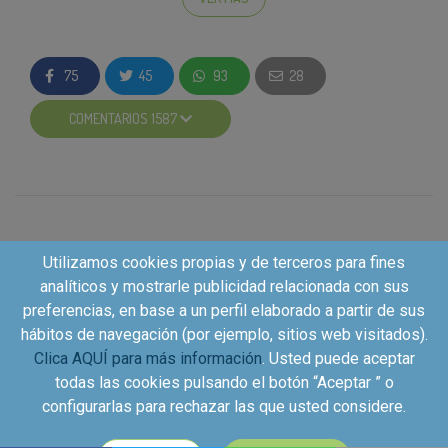
y hierro.
1 caja de
Special Dark Chocolate:
Los
sabrosos copos tostados de arroz, trigo
75
45
93
28
integral y cebada con virutas de chocolate.
1 caja de
Extra Dark Chocolate:
Las
COMENTARIOS 1587
irresistibles granolas de cereales con chocolate
y avellanas.
Para participar solo tienes que seguir 3 pasos:
Utilizamos cookies propias y de terceros para fines
Apuntarte
analíticos y mostrarle publicidad relacionada con sus
Completar la encuesta
preferencias, en base a un perfil elaborado a partir de sus
Seguir en Instagram a
@kelloggs_es
hábitos de navegación (por ejemplo, sitios web visitados).
Clica AQUÍ para más información
. Usted puede aceptar
todas las cookies pulsando el botón “Aceptar ” o
Solo por participar conseguirás puntos para mejorar tu
configurarlas para rechazar las que usted considere.
perfil de Kuvut y tener más oportunidades en futuras
campañas.