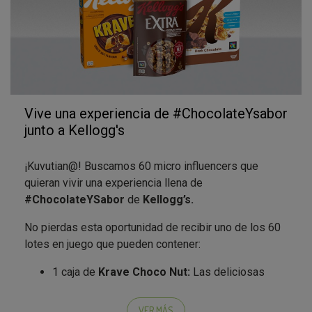
Vive una experiencia de #ChocolateYsabor
junto a Kellogg's
¡Kuvutian@! Buscamos 60 micro influencers que
quieran vivir una experiencia llena de
#ChocolateYSabor
de
Kellogg’s.
No pierdas esta oportunidad de recibir uno de los 60
lotes en juego que pueden contener:
1 caja de
Krave Choco Nut:
Las deliciosas
almohadillas crujientes y salvajes rellenas de
irresistible chocolate y avellanas, con vitaminas
VER MÁS