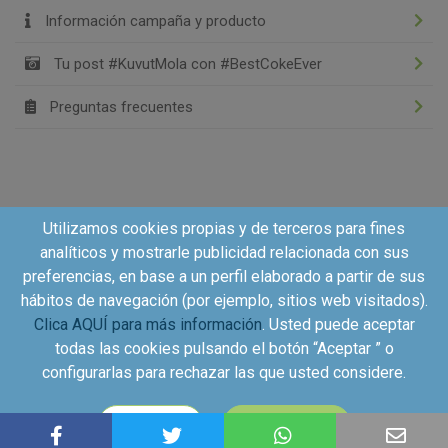
Información campaña y producto
Tu post #KuvutMola con #BestCokeEver
Preguntas frecuentes
Utilizamos cookies propias y de terceros para fines
analíticos y mostrarle publicidad relacionada con sus
preferencias, en base a un perfil elaborado a partir de sus
hábitos de navegación (por ejemplo, sitios web visitados).
Clica AQUÍ para más información
. Usted puede aceptar
todas las cookies pulsando el botón “Aceptar ” o
configurarlas para rechazar las que usted considere.
Copyright©2026 - Kuvut - All rights reserved, Calle Iriarte
CONFIGURAR
ACEPTAR
27, local izquierdo 28028 Madrid, Spain