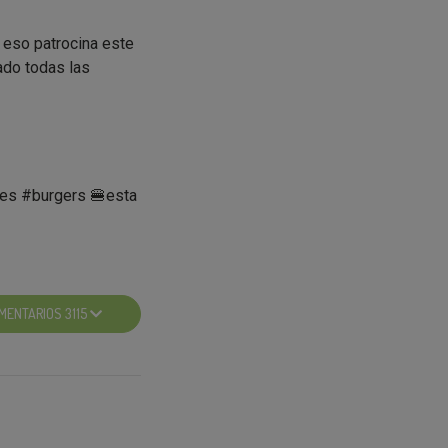
 eso patrocina este
ado todas las
res #burgers 🍔esta
remios. Pero
back
(hasta el
MENTARIOS 3115
 y Cheese
eese 2,90€ -
a mantenerte al día