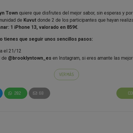
yn Town
quiere que disfrutes del mejor sabor, sin esperas y por
omunidad de
Kuvut
donde 2 de los participantes que hayan realiz
nar: 1 iPhone 13, valorado en 859€
.
lo tienes que seguir unos sencillos pasos:
a el 21/12
il de
@brooklyntown_es
en Instagram, si eres amante las mejo
l Blog de la campaña.
VER MÁS
llas acciones anteriores,
ya entrarás en la asignación de los p
nar opciones extra
solo por participar en la
Campaña de Cash
282
68
CO
cribir) para
probar
las nuevas recetas
Pork, Veggie, Chicken
lveremos el 100% de tu compra (máximo Pork, Chicken y Ch
s creadores de las mejores hamburguesas llegan a Instagram par
acerSinEsperas
. En esta oportunidad promocionando: