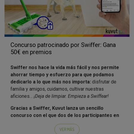
Concurso patrocinado por Swiffer: Gana
50€ en premios
Swiffer nos hace la vida más fácil y nos permite
ahorrar tiempo y esfuerzo para que podamos
dedicarlo a lo que más nos importa:
disfrutar de
familia y amigos, cuidarnos, cultivar nuestras
aficiones…
¡Deja de limpiar. Empieza a Swiffear!
Gracias a Swiffer, Kuvut lanza un sencillo
concurso con el que dos de los participantes en
la campaña podrán ganar 50 € en Kuvis
(o lo que
es lo mismo, 50.000 Kuvis para descambiar por
VER MÁS