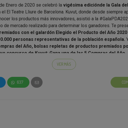
de Enero de 2020 se celebró la
vigésima edición
de la Gala de
 el El Teatre Lliure de Barcelona. Kuvut, donde desde siempre 
onocer los productos más innovadores, asistió a la #GalaPDA20
dio de mercado realizado para determinar los ganadores. Te pres
remiados con el galardón Elegido el Producto del Año 2020
10.000 personas representativas de la población española.
mpras del Año, bolsas repletas de productos premiados po
evo concurso de Kuvut: Gana una de las 5 Compras del Año.
resentada por
Blanca Gener
, directora general del certamen, y e
VER MÁS
cionales para esta ocasión especial en que se celebraba la 20ª
 además se presentaban los premios con un récord de categorí
637
COM
n Francia en el año 1987 y actualmente se celebra en más de 40 
el primer país que internacionalizó el galardón
, el único cer
os
consumidores eligen los productos más innovadores del
 España han sido designados tras un estudio realizado el pas