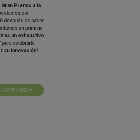
l Gran Premio a la
apostamos por
20 después de haber
entamos en primicia
 tras un exhaustivo
Y para celebrarlo,
r su innovación!
l Mag Lari. Dos
 edición de los
as.
ENTARIOS 5242
países en todo el
tamen a nivel
 año
en gran
ado mes de Octubre