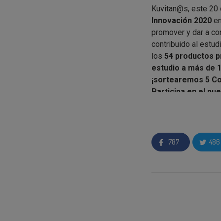
Kuvitan@s, este 20 
Innovación 2020
en
promover y dar a c
contribuido al estu
los
54 productos p
estudio a más de 
¡sortearemos 5 Co
Participa en el nu
La ceremonia fue p
presentadores excep
premios en España y
787
486
El certamen nació e
mundo.
España fue 
nacional en el que l
consumo.
Los galardonados en