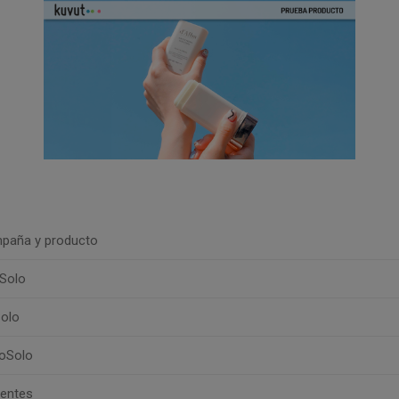
paña y producto
Solo
olo
oSolo
uentes