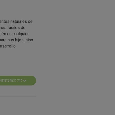
entes naturales de
ones fáciles de
piés en cualquier
ara sus hijos, sino
sarrollo.
ara introducir
MENTARIOS 737
abrosa.
no contienen
al.
mente con sus
ricidad.
dades nutricionales