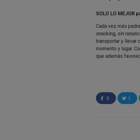
SOLO LO MEJOR pa
Cada vez más padres
snacking, sin renunc
transportar y llevar
momento y lugar. Con
que además favorece
¿Por qué los nuev
Están elabora
8
3
nuevas textu
Estos puffs 
aditivos ni sa
Su forma y te
manos y que se
Ingredientes 