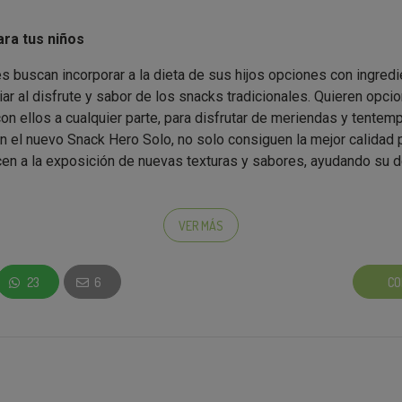
ra tus niños
 buscan incorporar a la dieta de sus hijos opciones con ingredi
iar al disfrute y sabor de los snacks tradicionales. Quieren opci
 con ellos a cualquier parte, para disfrutar de meriendas y tentem
 el nuevo Snack Hero Solo, no solo consiguen la mejor calidad p
n a la exposición de nuevas texturas y sabores, ayudando su de
VER MÁS
os Hero Solo son la mejor opción?
dos con
ingredientes 100% ecológicos y naturales
, ideales p
23
6
CO
ras y sabores
en la alimentación del bebé de forma segura y s
de
maíz, avena integral y plátano
están
horneados
, no fritos, y
l añadida
, respetando la pureza de una alimentación infantil natur
xtura están pensadas para que los bebés puedan cogerlos fácil
 disuelvan sin esfuerzo, ayudando al desarrollo de su psicomot
procedentes de
agricultura ecológica
y adaptados a las necesi